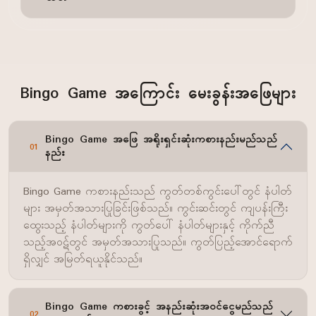
Bingo Game အကြောင်း မေးခွန်းအဖြေများ
Bingo Game အဖြေ အရိုးရှင်းဆုံးကစားနည်းမည်သည်
01
နည်း
Bingo Game ကစားနည်းသည် ကွတ်တစ်ကွင်းပေါ်တွင် နံပါတ်
များ အမှတ်အသားပြုခြင်းဖြစ်သည်။ ကွင်းဆင်းတွင် ကျပန်းကြီး
ထွေးသည့် နံပါတ်များကို ကွတ်ပေါ် နံပါတ်များနှင့် ကိုက်ညီ
သည့်အဝဋ်တွင် အမှတ်အသားပြုသည်။ ကွတ်ပြည့်အောင်ရောက်
ရှိလျှင် အမြတ်ရယူနိုင်သည်။
Bingo Game ကစားခွင့် အနည်းဆုံးအဝင်ငွေမည်သည်
02