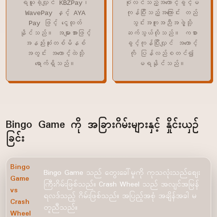
ရယူခဲ့လျှင် KBZPay၊
စုံလင်သည့်အကောင့်ခွင့်မ
WavePay နှင့် AYA
ကုန်ပြီးသည့်အကြောင်း တည်
Pay ဖြင့် ငွေထုတ်
သွင်းအကူအညီအဖွဲ့သို့
နိုင်သည်။ အများအားဖြင့်
ဆက်သွယ်လိုသည်။ ကစား
အနည်းဆုံးတစ်မိနစ်
ခွင့်ကုန်ပြီးလျှင် အကောင့်
အတွင်း အကောင့်ထဲသို့
ကို ပြန်လည်စတင်၍
ရောက်ရှိသည်။
မရနိုင်သည်။
Bingo Game ကို အခြားဂိမ်းများနှင့် နှိုင်းယှဉ်
ခြင်း
Bingo
Bingo Game သည် တွေးခေါ်မှုကို ကုသလုံးသည်စျေး
Game
ကြီးဂိမ်းဖြစ်သည်။ Crash Wheel သည် အလျင်အမြန်
vs
ရလဒ်သည့် ဂိမ်းဖြစ်သည်။ အပြည့်အစုံ အချိန်အခါ မ
Crash
တူညီသည်။
Wheel