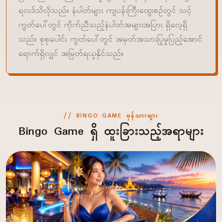
ရလဒ်သိလိုသည်။ နံပါတ်များ ကျပန်းကြီးထွေးစဉ်တွင် သင့်
ကွတ်ပေါ်တွင် ကိုက်ညီသည့်နံပါတ်အများအပြား ရှိလေ့ရှိ
သည်။ စုစုပေါင်း ကွတ်ပေါ်တွင် အမှတ်အသားပြုမှုပြည့်အောင်
ရောက်ရှိလျှင် အမြတ်ရယူနိုင်သည်။
BINGO GAME မှန်သားများ
Bingo Game ရှိ ထူးခြားသည့်အရာများ