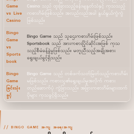
Game
Casino သည် ထူးခြားသည့်ခန်းမျနှုတ်သံနှင့် ကုသသည့်
vs Live
ကစားဂိမ်းဖြစ်သည်။ အလည်လည်အခါ နွယ်နွယ်ကွဲကွဲ
Casino
ဖြစ်သည်။
Bingo
Bingo Game သည် သူဌေးကစားဂိမ်းဖြစ်သည်။
Game
Sportsbook သည် အားကစားပြိုင်ဆိုင်းအဖြစ် ကုသ
vs
သည့်စီမံခန့်ခွဲမှုဖြစ်သည်။ မတူညီသည့်အချိုအစား
Sports
ရွေးချယ်ခွင့်ရှိသည်။
book
Bingo
Bingo Game သည် တစ်ဖက်သတ်မြတ်သည့်ကစားဂိမ်း
Game
မဖြစ်သည်။ ကစားသူ၏ရွေးချယ်မှုအလိုက် ကစား
ခြင်းသုံး
တည်ဆောက်ပုံ ကွဲခြားသည်။ အခြားကစားဂိမ်းများထက်
ခွင့်
ပိုများ ကုသခွင့်ရှိသည်။
BINGO GAME အကျ အရေးအကျ