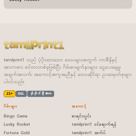
tamilprint1 သည် ပံ့ပိုးထားသော ဒေသများအတွက် ကာစီနိုနှင့်
အားကစား စင်တာတစ်ခုဖြစ်ပြီး ဂိမ်းစာမျက်နှာများ၊ ငွေပေးချေမှု
အချက်အလက်၊ အကောင့်အကူအညီနှင့် ဒေသဆိုင်ရာ ဥပဒေမှတ်စုများ
ပါဝင်သည်။
21+
SSL
မိုဘိုင်းဦးစားပေး
ဂိမ်းများ
အကောင့်
Bingo Game
စာရင်းသွင်း
Lucky Rocket
tamilprint1 ဝင်ရောက်ရန်
Fortune Gold
tamilprint1 အက်ပ်