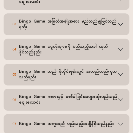
စျေးလောင်း
Bingo Game အမြတ်အချိုအစား မည်သည်မျှဖြစ်သည်
03
နည်း
Bingo Game ငွေတုံးများကို မည်သည့်အခါ ထုတ်
04
နိုင်သည်နည်း
Bingo Game သည် မိုဘိုင်းဖုန်းတွင် အလည်လည်ကုသ
05
သည်နည်း
Bingo Game ကစားခွင့် တစ်ခါခြင်းအများဆုံးမည်သည်
06
စျေးလောင်း
Bingo Game အကူအညီ မည်သည့်အချိန်ရှိသည်နည်း
07