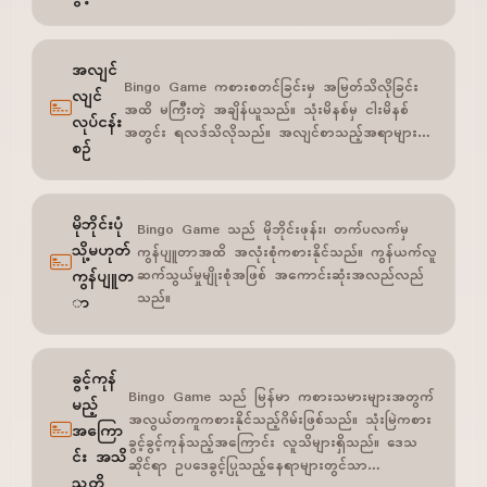
အလျင်
Bingo Game ကစားစတင်ခြင်းမှ အမြတ်သိလိုခြင်း
လျင်
အထိ မကြီးတဲ့ အချိန်ယူသည်။ သုံးမိနစ်မှ ငါးမိနစ်
လုပ်ငန်း
အတွင်း ရလဒ်သိလိုသည်။ အလျင်စာသည့်အရာများ…
စဉ်
မိုဘိုင်းပုံ
Bingo Game သည် မိုဘိုင်းဖုန်း၊ တက်ပလက်မှ
သို့မဟုတ်
ကွန်ပျူတာအထိ အလုံးစုံကစားနိုင်သည်။ ကွန်ယက်လူ
ကွန်ပျူတ
ဆက်သွယ်မှုမျိုးစုံအဖြစ် အကောင်းဆုံးအလည်လည်
သည်။
ာ
ခွင့်ကုန်
Bingo Game သည် မြန်မာ ကစားသမားများအတွက်
မည့်
အလွယ်တကူကစားနိုင်သည့်ဂိမ်းဖြစ်သည်။ သုံးမြဲကစား
အကြော
ခွင့်ခွင့်ကုန်သည့်အကြောင်း လူသိများရှိသည်။ ဒေသ
င်း အသိ
ဆိုင်ရာ ဥပဒေခွင့်ပြုသည့်နေရာများတွင်သာ…
သတိ