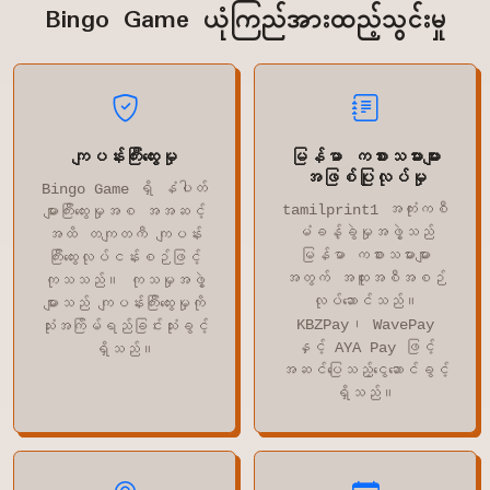
Bingo Game ယုံကြည်အားထည့်သွင်းမှု
ကျပန်းကြီးထွေးမှု
မြန်မာ ကစားသမားများ
အဖြစ်ပြုလုပ်မှု
Bingo Game ရှိ နံပါတ်
tamilprint1 အကုံးကစီ
များကြီးထွေးမှုအစ အအဆင့်
မံခန့်ခွဲမှုအဖွဲ့သည်
အထိ တကျတကီ ကျပန်း
မြန်မာ ကစားသမားများ
ကြီးထွေးလုပ်ငန်းစဉ်ဖြင့်
အတွက် အထူးအစီအစဉ်
ကုသသည်။ ကုသမှုအဖွဲ့
လုပ်ဆောင်သည်။
များသည် ကျပန်းကြီးထွေးမှုကို
KBZPay၊ WavePay
သုံးအကြိမ်ရည်ခြင်းသုံးခွင့်
နှင့် AYA Pay ဖြင့်
ရှိသည်။
အဆင်ပြေသည့်ငွေဆောင်ခွင့်
ရှိသည်။