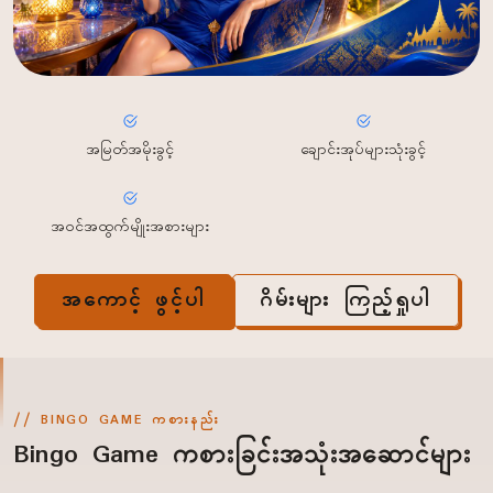
အမြတ်အမိုးခွင့်
ချောင်းအုပ်များသုံးခွင့်
အဝင်အထွက်မျိုးအစားများ
အကောင့် ဖွင့်ပါ
ဂိမ်းများ ကြည့်ရှုပါ
BINGO GAME ကစားနည်း
Bingo Game ကစားခြင်းအသုံးအဆောင်များ