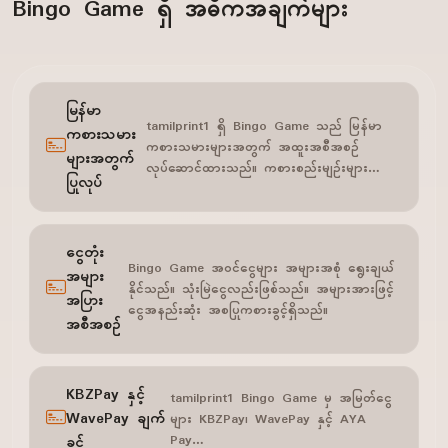
Bingo Game ရှိ အဓိကအချက်များ
မြန်မာ
tamilprint1 ရှိ Bingo Game သည် မြန်မာ
ကစားသမား
ကစားသမားများအတွက် အထူးအစီအစဉ်
များအတွက်
လုပ်ဆောင်ထားသည်။ ကစားစည်းမျဉ်းများ…
ပြုလုပ်
ငွေတုံး
Bingo Game အဝင်ငွေများ အများအစုံ ရွေးချယ်
အများ
နိုင်သည်။ သုံးမြဲငွေလည်းဖြစ်သည်။ အများအားဖြင့်
အပြား
ငွေအနည်းဆုံး အစပြုကစားခွင့်ရှိသည်။
အစီအစဉ်
KBZPay နှင့်
tamilprint1 Bingo Game မှ အမြတ်ငွေ
WavePay ချက်
များ KBZPay၊ WavePay နှင့် AYA
Pay…
ခွင့်