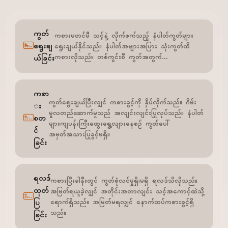
ကွတ်
ကစားမတင်မီ သင့်နဲ့ လိုက်ဖက်သည့် နံပါတ်ကွတ်များ
ရွေးချ
ရွေးချယ်နိုင်သည်။ နံပါတ်အများအပြား သုံးကွတ်ထိ
ကစားလိုသည်။ တစ်ကွင်းစီ ကွတ်အတွက်…
ယ်ခြင်း
ကစာ
ကွတ်ရွေးချယ်ပြီးလျှင် ကစားခွင့်ကို နှိပ်လိုက်သည်။ ဂိမ်း
း
မူလတည်ဆောက်မှုသည် အလျင်းလျင်းပြုလုပ်သည်။ နံပါတ်
စတ
များကျပန်းကြီးထွေးရွှေ့လျားနေစဉ် ကွတ်ပေါ်
င်
အမှတ်အသားပြုခွင့်မရှိ။
ခြင်း
ရလဒ်
ကစားပြီးခါနီးတွင် ကွတ်စုံလင်မှုရှိ၊မရှိ ရလဒ်သိလိုသည်။
ထုတ်
အမြတ်ရယူခဲ့လျှင် အတိုင်းအတာလျင်း သင့်အကောင့်ထဲသို့
ပြ
ရောက်ရှိသည်။ အမြတ်မရလျှင် နောက်ထပ်ကစားခွင့်ရှိ
သည်။
ခြင်း