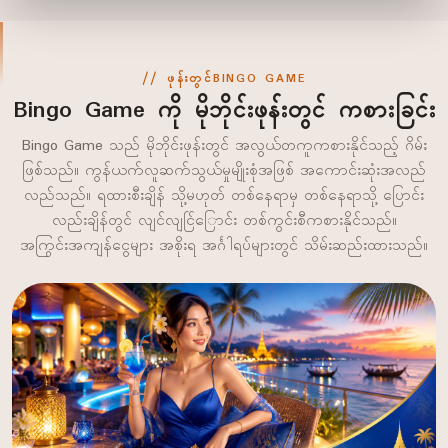
ဖုန်းတွင်BINGO GAME
Bingo Game ကို မိုဘိုင်းဖုန်းတွင် ကစားခြင်း
Bingo Game သည် မိုဘိုင်းဖုန်းတွင် အလွယ်တကူကစားနိုင်သည့် ဂိမ်း
ဖြစ်သည်။ ကွန်ယက်လူဆက်သွယ်မှုမျိုးစုံအဖြစ် အကောင်းဆုံးအလည်
လည်သည်။ ရထားစီးချိန် သို့မဟုတ် တစ်နေရာမှ တစ်နေရာသို့ ပြောင်း
လည်းချိန်တွင် လျင်လျင်ြြောင်း တစ်ကွင်းစီကစားနိုင်သည်။
အကြွင်းအကျန်ငွေများ အစိုးရ အင်္ဂါရပ်များတွင် သိမ်းဆည်းထားသည်။