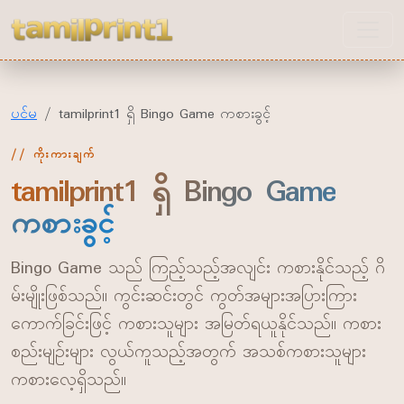
tamilprint1
ပင်မ
tamilprint1 ရှိ Bingo Game ကစားခွင့်
ကိုးကားချက်
tamilprint1 ရှိ Bingo Game
ကစားခွင့်
Bingo Game သည် ကြည့်သည့်အလျင်း ကစားနိုင်သည့် ဂိ
မ်းမျိုးဖြစ်သည်။ ကွင်းဆင်းတွင် ကွတ်အများအပြားကြား
ကောက်ခြင်းဖြင့် ကစားသူများ အမြတ်ရယူနိုင်သည်။ ကစား
စည်းမျဉ်းများ လွယ်ကူသည့်အတွက် အသစ်ကစားသူများ
ကစားလေ့ရှိသည်။