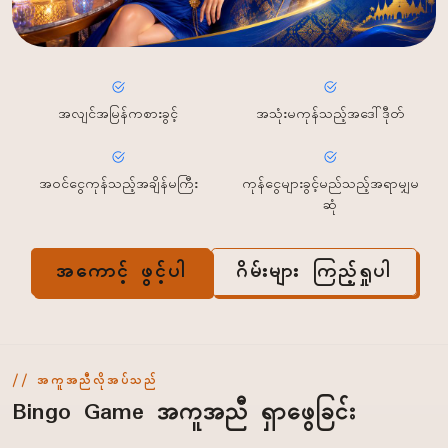
အလျင်အမြန်ကစားခွင့်
အသုံးမကုန်သည့်အဒေါ်ဒီုတ်
အဝင်ငွေကုန်သည့်အချိန်မကြီး
ကုန်ငွေများခွင့်မည်သည့်အရာမျှမ
ဆုံ
အကောင့် ဖွင့်ပါ
ဂိမ်းများ ကြည့်ရှုပါ
အကူအညီလိုအပ်သည်
Bingo Game အကူအညီ ရှာဖွေခြင်း