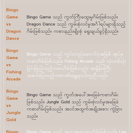
Bingo
Game
Bingo Game သည် ကွတ်ကြီးထွေးမှုဂိမ်းဖြစ်သည်။
vs
Dragon Dance သည် ကွမ်းစုံလင်မှုအင်္ဂါရပ်များရှိသည့်
Dragon
ဂိမ်းဖြစ်သည်။ ကစားနည်းမျိုးစုံ ရွေးချယ်ခွင့်ရှိသည်။
Dance
Bingo
Bingo Game သည် ကွင်းတည်ဆောက်ပုံအဖြစ် အုပ်စု
Game
ကစားဂိမ်းဖြစ်သည်။ Fishing Arcade သည် လုံးတစ်လုံး
vs
ခြင်းဖြည့်သည့်ကစားဂိမ်းဖြစ်သည်။ အချိန်မကြီး
Fishing
အဆင်ပြေသည့်ကစား၏အန္တရာယ်တူညီသည်။
Arcade
Bingo
Bingo Game သည် ကွတ်အပေါ်အခြေခံကစားဂိမ်း
Game
ဖြစ်သည်။ Jungle Gold သည် ကွမ်းစုံလင်မှုအခြေခံ
vs
ကစားဂိမ်းဖြစ်သည်။ အဝင်အထွက်အချိုအစား ကွဲခြား
Jungle
သည်။
Gold
Bingo
Bingo Game သည် အတုအမူကစားဂိမ်းဖြစ်သည်။ Live