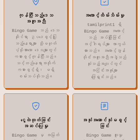
ကုန်ပြီးသည့်ဒေသ
အကောင့်ထိမ်းသိမ်းမှု
အကူအညီ
tamilprint1 ရှိ
Bingo Game သည် ဒေသ
Bingo Game အကောင့်
ဆိုင်ရာ ဥပဒေခွင့်ပြု
သည် အပ်ဖြိုးခြင်း
သည့်နေရာများ သို့မဟုတ်
အင်္ဂါရပ်များ ကာကွယ်
ပံ့ပိုးထားသော ဒေသများတွင်
ထားသည်။ အကောင့်အွန်
ကစားခွင့်ကုန်ပြီးသည်။
လိုင်းအကူအညီအဖွဲ့သည်
သင့်တည်နေရာအလိုက်
သုံးသည့်အလျင်တွင်
ကစားခွင့်ရှိ၊ မရှိ
အငြင်းအခုံများ
စမ်းသပ်လိုသည်။
ဖြေရှင်းသည်။
ငွေထဲထုတ်ခြင်း
အသုံးအဆောင်သုံးမခွင့်
အဆင်ပြေမှု
ခြင်း
Bingo Game မှ အမြတ်
Bingo Game လူမှု