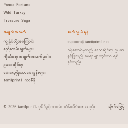
Panda Fortune
Wild Turkey
Treasure Saga
အချက်အလက်
ဆက်သွယ်ရန်
ကျွန်ုပ်တို့အကြောင်း
support@tamilprint1.net
စည်းကမ်းချက်များ
ဝန်ဆောင်မှုသည် ဒေသဆိုင်ရာ ဥပဒေ
ခွင့်ပြုသည့် နေရာများတွင်သာ ရရှိ
ကိုယ်ရေးအချက်အလက်မူဝါဒ
နိုင်သည်။
ဥပဒေဆိုင်ရာ
မေးလေ့ရှိသောမေးခွန်းများ
tamilprint1 ကာစီနို
ဆိုက်မြေပုံ
© 2026 tamilprint1. မူပိုင်ခွင့်အားလုံး ထိန်းသိမ်းထားသည်။