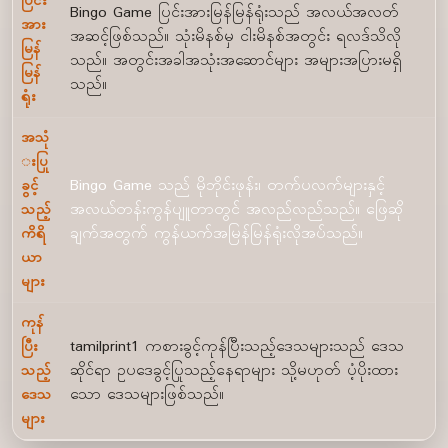
ပြင်း
Bingo Game ပြင်းအားမြန်မြန်ရုံးသည် အလယ်အလတ်
အား
အဆင့်ဖြစ်သည်။ သုံးမိနစ်မှ ငါးမိနစ်အတွင်း ရလဒ်သိလို
မြန်
သည်။ အတွင်းအခါအသုံးအဆောင်များ အများအပြားမရှိ
မြန်
သည်။
ရုံး
အသုံ
းပြု
ခွင့်
Bingo Game သည် မိုဘိုင်းဖုန်း၊ တက်ပလက်များနှင့်
သည့်
အလယ်တန်းကွန်ပျူတာတွင် အလည်လည်သည်။ ဖြေဆို
ကိရိ
ချက်အတွက် ကွန်ယက်အမြန်မြန်ရုံးလိုအပ်သည်။
ယာ
များ
ကုန်
ပြီး
tamilprint1 ကစားခွင့်ကုန်ပြီးသည့်ဒေသများသည် ဒေသ
သည့်
ဆိုင်ရာ ဥပဒေခွင့်ပြုသည့်နေရာများ သို့မဟုတ် ပံ့ပိုးထား
ဒေသ
သော ဒေသများဖြစ်သည်။
များ