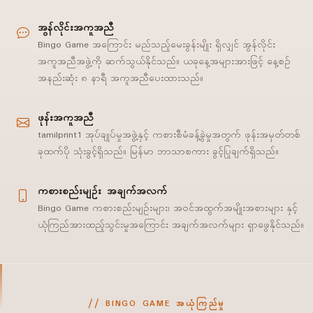
အွန်လိုင်းအကူအညီ
Bingo Game အကြောင်း မည်သည့်မေးခွန်းမျိုး ရှိလျှင် အွန်လိုင်း
အကူအညီအဖွဲ့ကို ဆက်သွယ်နိုင်သည်။ ယခုနေ့အများအားဖြင့် နေ့စဉ်
အနည်းဆုံး ၈ နာရီ အကူအညီပေးထားသည်။
ဖုန်းအကူအညီ
tamilprint1 အုပ်ချုပ်မှုအဖွဲ့နှင့် ကစားစီမံခန့်ခွဲမှုအတွက် ဖုန်းအမှတ်တစ်
ခုထက်ပို သုံးခွင့်ရှိသည်။ မြန်မာ ဘာသာစကား ခွင့်ပြုချက်ရှိသည်။
ကစားစည်းမျဉ်း အချက်အလက်
Bingo Game ကစားစည်းမျဉ်းများ၊ အဝင်အထွက်အမျိုးအစားများ နှင့်
ယုံကြည်အားထည့်သွင်းမှုအကြောင်း အချက်အလက်များ ရှာဖွေနိုင်သည်။
BINGO GAME အယုံကြည်မှု