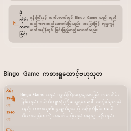
မို
ဖုန်းကြီးနှင့် တက်ပလက်တွင် Bingo Game သည် တူညီ
ဘိုင်း
သည့်ကစားတည်ဆောက်ပုံပြသည်။ အခြေခံဖြင့် လူမှုကွန်
ကစား
ယက်အချိန်တွင် ခြင်းဖြည့်တည့်လောက်သည်။
ခြင်း
Bingo Game ကစားရှုထောင့်ဗဟုသုတ
ဂိမ်း
Bingo Game သည် ကွတ်ကြီးထွေးမှုအခြေခံ ကစားဂိမ်း
အမျို
ဖြစ်သည်။ နံပါတ်ကျပန်းကြီးထွေးမှုအပေါ် အလုံးစုံမူတည်
း
သည်။ ကစားသူ၏ရွေးချယ်မှုသည် အမြတ်ခြင်းအပေါ်
အစာ
သိသာသည့်အကျိုးအခတ်မည်သည့်အရာမျှ မရှိသည်။
း