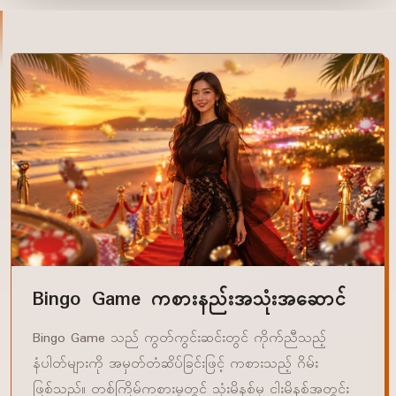
Bingo Game ကစားနည်းအသုံးအဆောင်
Bingo Game သည် ကွတ်ကွင်းဆင်းတွင် ကိုက်ညီသည့်
နံပါတ်များကို အမှတ်တံဆိပ်ခြင်းဖြင့် ကစားသည့် ဂိမ်း
ဖြစ်သည်။ တစ်ကြိမ်ကစားမှုတွင် သုံးမိနစ်မှ ငါးမိနစ်အတွင်း